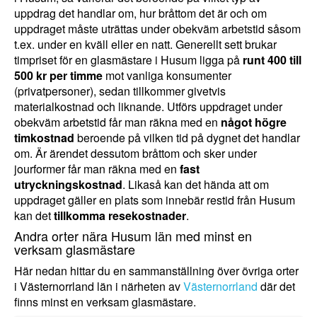
uppdrag det handlar om, hur bråttom det är och om
uppdraget måste uträttas under obekväm arbetstid såsom
t.ex. under en kväll eller en natt. Generellt sett brukar
timpriset för en glasmästare i Husum ligga på
runt 400 till
500 kr per timme
mot vanliga konsumenter
(privatpersoner), sedan tillkommer givetvis
materialkostnad och liknande. Utförs uppdraget under
obekväm arbetstid får man räkna med en
något högre
timkostnad
beroende på vilken tid på dygnet det handlar
om. Är ärendet dessutom bråttom och sker under
jourformer får man räkna med en
fast
utryckningskostnad
. Likaså kan det hända att om
uppdraget gäller en plats som innebär restid från Husum
kan det
tillkomma resekostnader
.
Andra orter nära Husum län med minst en
verksam glasmästare
Här nedan hittar du en sammanställning över övriga orter
i Västernorrland län i närheten av
Västernorrland
där det
finns minst en verksam glasmästare.